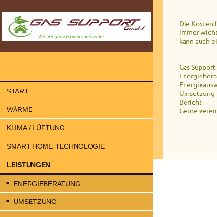
Die Kosten f
immer wichti
kann auch e
Gas Support
Energieber
Energieausw
START
Umsetzung
Bericht
WÄRME
Gerne verein
KLIMA / LÜFTUNG
SMART-HOME-TECHNOLOGIE
LEISTUNGEN
ENERGIEBERATUNG
UMSETZUNG