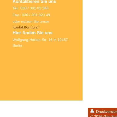
Kontaktieren Sie uns
Tel.: 030 / 301 02 346
Fax.: 030 / 301 023 49
oder nutzen Sie unser
Kontaktformular
Hier finden Sie uns
Wolfgang-Harlan-Str. 16 in 12487
Berlin
Druckversio
© 2016 Gas Su