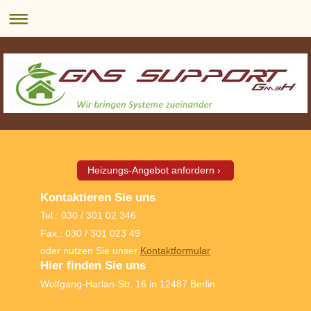
Heizungs-Angebot anfordern
Kontaktieren Sie uns
Tel.: 030 / 301 02 346
Fax.: 030 / 301 023 49
oder nutzen Sie unser
Kontaktformular
Hier finden Sie uns
Wolfgang-Harlan-Str. 16 in 12487 Berlin